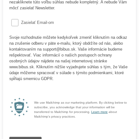
nezakliknete túto voľbu súhlas nebude kompletný. A nebude Vám
môcť zasielať Newsletter.
Zasielať Email-om
Svoje rozhodnutie môžete kedykoľvek zmeniť kliknutím na odkaz
na zrušenie odberu v päte e-mailu, ktorý obdržíte od nás, alebo
kontaktovaním na support@bibus.sk. Vaše informácie budeme
rešpektovať. Viac informácií o našich postupoch ochrany
osobných údajov nájdete na našej internetovej stránke
www.bibus.sk. Kliknutím nižšie vyjadrujete súhlas s tým, že Vaše
údaje môžeme spracovať v súlade s týmito podmienkami, ktoré
spĺňajú smernicu GDPR.
We use Mailchimp as our marketing platform. By clicking below to
subscribe, you acknowledge that your information will be
transferred to Mailchimp for processing.
Learn more
about
Mailchimp's privacy practices.